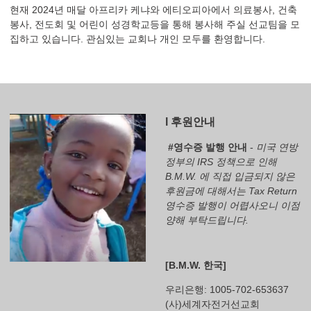
현재 2024년 매달 아프리카 케냐와 에티오피아에서 의료봉사, 건축
봉사, 전도회 및 어린이 성경학교등을 통해 봉사해 주실 선교팀을 모
집하고 있습니다. 관심있는 교회나 개인 모두를 환영합니다.
l 후원안내
#영수증 발행 안내
-
미국 연방
정부의 IRS 정책으로 인해
B.M.W. 에 직접 입금되지 않은
후원금에 대해서는 Tax Return
영수증 발행이 어렵사오니 이점
양해 부탁드립니다.
[B.M.W. 한국]
우리은행: 1005-702-653637
(사)세계자전거선교회