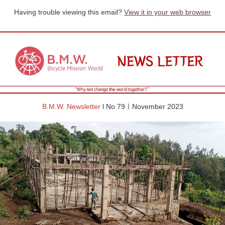
Having trouble viewing this email?
View it in your web browser
B.M.W. Newsletter
l No.79ㅣNovember 2023